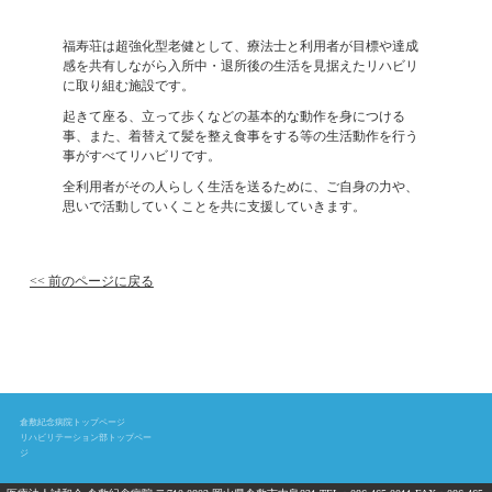
福寿荘は超強化型老健として、療法士と利用者が目標や達成
感を共有しながら入所中・退所後の生活を見据えたリハビリ
に取り組む施設です。
起きて座る、立って歩くなどの基本的な動作を身につける
事、また、着替えて髪を整え食事をする等の生活動作を行う
事がすべてリハビリです。
全利用者がその人らしく生活を送るために、ご自身の力や、
思いで活動していくことを共に支援していきます。
<< 前のページに戻る
倉敷紀念病院トップページ
リハビリテーション部トップペー
ジ