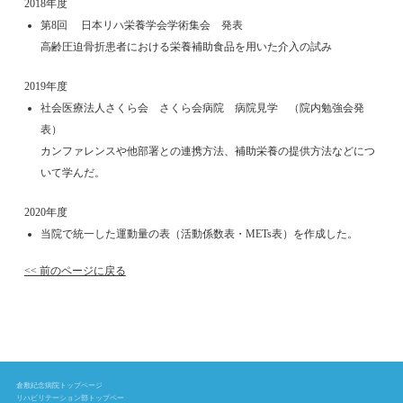
2018年度
第8回 日本リハ栄養学会学術集会 発表
高齢圧迫骨折患者における栄養補助食品を用いた介入の試み
2019年度
社会医療法人さくら会 さくら会病院 病院見学 （院内勉強会発
表）
カンファレンスや他部署との連携方法、補助栄養の提供方法などにつ
いて学んだ。
2020年度
当院で統一した運動量の表（活動係数表・METs表）を作成した。
<< 前のページに戻る
倉敷紀念病院トップページ
リハビリテーション部トップペー