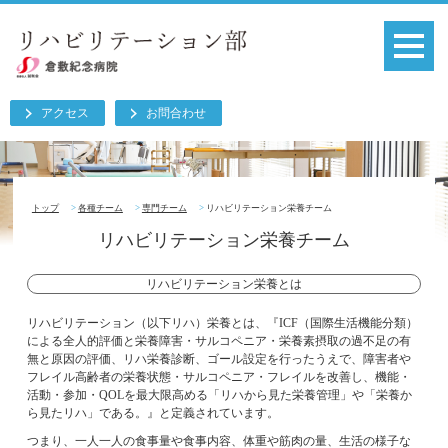
アクセス
お問合わせ
トップ
各種チーム
専門チーム
リハビリテーション栄養チーム
リハビリテーション栄養チーム
リハビリテーション栄養とは
リハビリテーション（以下リハ）栄養とは、『ICF（国際生活機能分類）
による全人的評価と栄養障害・サルコペニア・栄養素摂取の過不足の有
無と原因の評価、リハ栄養診断、ゴール設定を行ったうえで、障害者や
フレイル高齢者の栄養状態・サルコペニア・フレイルを改善し、機能・
活動・参加・QOLを最大限高める「リハから見た栄養管理」や「栄養か
ら見たリハ」である。』と定義されています。
つまり、一人一人の食事量や食事内容、体重や筋肉の量、生活の様子な