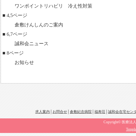
ワンポイントリハビリ 冷え性対策
■ 4,5ページ
倉敷けんしんのご案内
■ 6,7ページ
誠和会ニュース
■ 8ページ
お知らせ
求人案内
│
お問合せ
│
倉敷紀念病院
│
福寿荘
│
誠和会在宅セン
Copyright© 医療法人
Templa