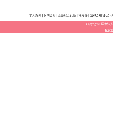
求人案内
│
お問合せ
│
倉敷紀念病院
│
福寿荘
│
誠和会在宅セン
Copyright© 医療法人
Templa