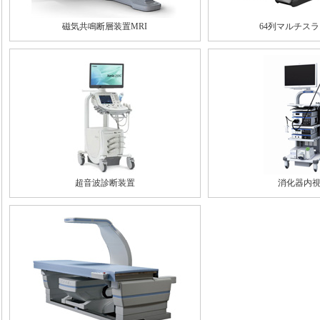
磁気共鳴断層装置MRI
64列マルチスラ
超音波診断装置
消化器内