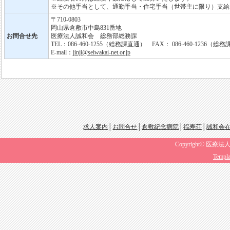
※その他手当として、通勤手当・住宅手当（世帯主に限り）支給
〒710-0803
岡山県倉敷市中島831番地
お問合せ先
医療法人誠和会 総務部総務課
TEL：086-460-1255（総務課直通） FAX： 086-460-1236（総
E-mail：
jinji@seiwakai-net.or.jp
求人案内
│
お問合せ
│
倉敷紀念病院
│
福寿荘
│
誠和会
Copyright© 医療法人
Templa