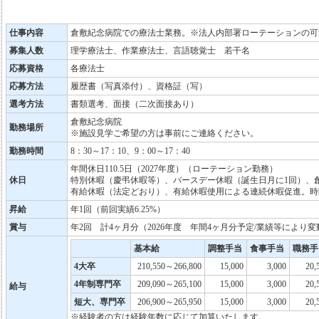
仕事内容
倉敷紀念病院での療法士業務。※法人内部署ローテーションの可
募集人数
理学療法士、作業療法士、言語聴覚士 若干名
応募資格
各療法士
応募方法
履歴書（写真添付）、資格証（写）
選考方法
書類選考、面接（二次面接あり）
倉敷紀念病院
勤務場所
※施設見学ご希望の方は事前にご連絡ください。
勤務時間
8：30～17：10、9：00～17：40
年間休日110.5日（2027年度）（ローテーション勤務）
休日
特別休暇（慶弔休暇等）、バースデー休暇（誕生日月に1回）、
有給休暇（法定どおり）、有給休暇使用による連続休暇促進。時
昇給
年1回（前回実績6.25%）
賞与
年2回 計4ヶ月分（2026年度 年間4ヶ月分予定/業績等により
基本給
調整手当
食事手当
職務手
4大卒
210,550～266,800
15,000
3,000
20,
4年制専門卒
209,090～265,100
15,000
3,000
20,
給与
短大、専門卒
206,900～265,950
15,000
3,000
20,
※経験者の方は経験年数に応じて加算いたします。